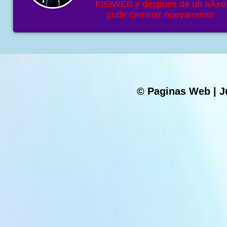
FISIWEB y despues de un aÃ±o
pude caminar nuevamente
© Paginas Web | J